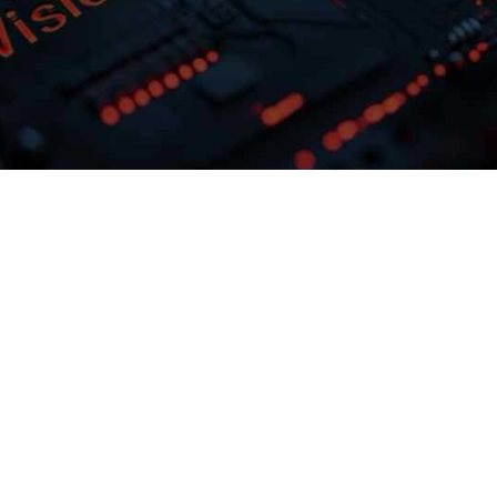
多模态多层级知识库权限管理
激活企业数据资产
据业务需求灵活
upay钱包问学支持文本、、、、
效
片、、、、音视频、
提供完整私有模
网页等结构化与非结构化知识格式有效整
帮助企业定制专
合，，，， 可结合访问权限进行
预约专家咨询
下载upay钱包问学介绍
应用准确率低的
制，，，保障数据安