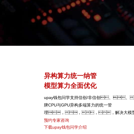
异构算力统一纳管
模型算力全面优化
upay钱包问学支持信创/非信创、、
牌CPU与GPU异构多端算力的统一管
理，，，，解决大模
颈，，，可根据模型、
预约专家咨询
下载upay钱包问学介绍
类型，，，，弹性调