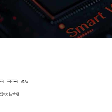
upay钱包问学
智算基础设施
算力调度加速
智算中心
国内外主流模型一键调用
企业私有模型高效微调训练
、、多品
提供40+基础大模型，，，可根
选择开发应用，，，尝试最佳实践
型算力技术瓶
果。。。。upay钱包问学
、、芯片
型微调训练工具集，，，，
预约专家咨询
下载upay钱包问学介绍
属大模型，，，，解决模型