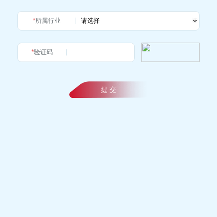
*
所属行业
*
验证码
提 交