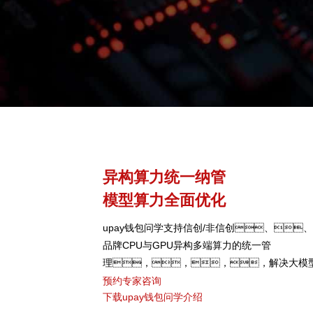
异构算力统一纳管
模型算力全面优化
upay钱包问学支持信创/非信创、
品牌CPU与GPU异构多端算力的统一管
理，，，，解决大模
颈，，，，可根据模型
预约专家咨询
下载upay钱包问学介绍
型，，弹性调度，，