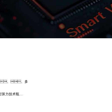
upay钱包问学
智算基础设施
算力调度加速
智算中心
国内外主流模型一键调用
企业私有模型高效微调训练
、、、多
提供40+基础大模型，，，可根据业
开发应用，，，尝试最佳实践效
型算力技术瓶
果。。upay钱包问学提供完整私有模
、、芯片类
集，，帮助企业定制专属大模型，
预约专家咨询
下载upay钱包问学介绍
，，提高关键
用准确率低的问题。。。