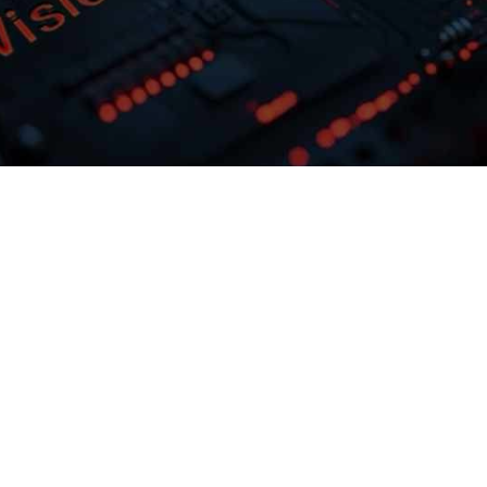
多模态多层级知识库权限管理
激活企业数据资产
务需求灵活选择
upay钱包问学支持文本、、、、
片、、音视频、、、网
型微调训练工具
与非结构化知识格式有效整合，，，
，解决模型应
可结合访问权限进行管理控制，，保障数据
预约专家咨询
下载upay钱包问学介绍
全，，，打造企业级私域知识