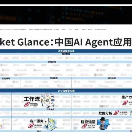
y钱包问学在AI Agent领域的全栈能力和率先布局实践，，，被成功录入消费级智能体应用和企业级智能体应用两大板块，，并在智能终端、、、智能营销、、、、工作流、、、、客户服务、、、、生产力工具、、数据分析、、、智能运营等七个细分领域露出。。。。