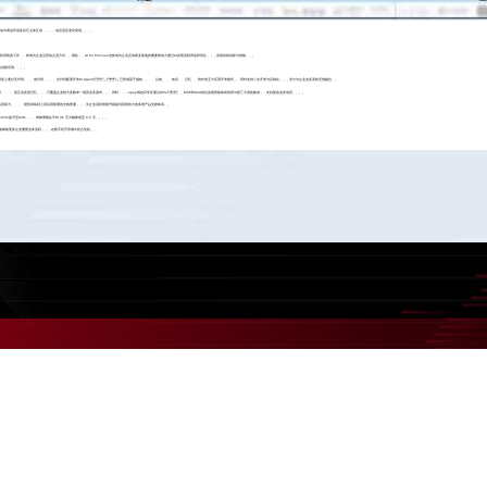
其它主体互动，，，，动态适应变化情境。。。。
、、跨系统的工作，，将成为企业运营的主流方式。。因此，，AI for Process也将成为企业完成商业落地的重要推动力通过AI实现流程再造和优化，，，实现持续创新与突破。。。
。。。。
主流基础大模型上通过无代码、、、低代码、、、、全代码配置开发AI Agent，，已形成基于感知、、、、认知、、、知识、、记忆、、协作的五大应用开发模式，，同时支持二次开发与定制化，，，充分与企业业务系统无缝融合。。
、、、、慧互动及慧记忆，，，可覆盖企业绝大多数单一场景业务需求。。。同时，，，upay钱包问学还通过APIs、、MCP和A2A协议实现智能体间协同与第三方系统集成，，支持复杂业务场景。。。。
从底层算力、、、、模型训练到上层应用部署的全栈贯通，，，为企业流程智能升级提供强而有力的多维产品支撑体系。。
至94%，，，维修周期从平均 35 天大幅降低至 0.5 天。。。。
企业重塑业务流程，，，在数字经济浪潮中抢占先机。。。