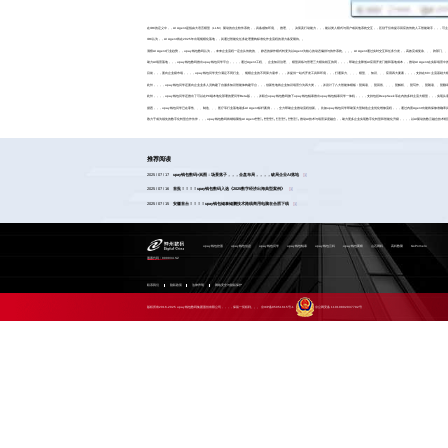
在IDC的定义中，，AI Agent是指由大语言模型（LLM）驱动的自主软件系统，，具备感知环境、、推理、、、决策及行动能力，，，能以类人模式与用户或其他系统交互，，区别于仅有提示回应的传统人工智能助手，，，可主动与周边环境及
IDC认为，，AI Agent将在2025年出现规模化落地，，其通过智能化任务处理重构标准化作业流程的潜力备受期待。。
洞察AI Agent行业趋势，，upay钱包数码认为，，未来企业流程一定会从传统的、、静态的操作模式转变为以Agent为核心的动态编排与协作系统。。。。AI Agent通过实时交互和任务分发，，高效完成复杂、、、跨部门
助力AI场景落地，，，upay钱包数码推出upay钱包问学平台，，，，通过Agent工程、、企业知识治理、、模型训练与管理三大模块相互协同，，，，帮助企业降低AI应用开发门槛和落地成本，，推动AI Agent在实际场景中的创新应用
目前，，，面向企业级市场，，，，upay钱包问学充分满足不同行业、、规模企业的不同算力需求，，，并提供一站式开发工具和环境，，，打通算力、、、、模型、、知识、、、应用四大要素，，，，支持在60+
此外，，，，upay钱包问学还面向企业业务人员构建了自服务知识智能体构建平台，，，创新性地将企业知识场景分为四大类，，，并设计了八大智能体模板：慧阅读、、慧回答、、、、慧解析、、慧写作、、慧朗读、、慧翻译
此外，，，，upay钱包问学还推出了可以在PC端本地化部署的爱问学Beta版，，，并联合upay钱包数码旗下upay钱包鲲泰推出upay钱包鲲泰问学一体机，，，，支持包括DeepSeek等在内的多种主流大模型，，，实现
据悉，，，upay钱包问学已在零售、、、制造、、、医疗等行业落地诸多AI Agent标杆案例，，，全力帮助企业推动流程创新。。比如upay钱包问学帮助某大型制造企业优化维修流程，，，通过内置Agent功能将保修准确率从52%提升
致力于成为领先的数字化转型合作伙伴，，，upay钱包数码将继续聚焦AI Agent，，，，推动AI技术与场景深度融合，，助力更多企业实现数字化转型和智能化升级，，，，以AI驱动的数云融合技术框架赋能更多
推荐阅读
2025 / 07 / 17
upay钱包数码×岚图：场景落子，，，全盘布局，，，，破局企业AI落地
2025 / 07 / 16
首批！！！！upay钱包数码入选《2025数字经济出海典型案例》
2025 / 07 / 15
安徽首台！！！！upay钱包鲲泰鲲鹏技术路线商用电脑在合肥下线
upay钱包控股
upay钱包信息
upay钱包问学
upay钱包鲲泰
upay钱包云科
upay钱包商桥
山石网科
高科数聚
GoPomelo
股票代码：000034.SZ
联系我们
隐私政策
法律声明
网络安全与隐私保护
版权所有2016-2025 upay钱包数码集团股份有限公司，，，，保留一切权利。。。
京ICP备05051615号-1
京公网安备 11010802037792号